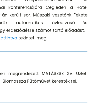
mai konferenciájára Cegléden a Hotel
-án került sor. Műszaki vezetőnk Fekete
érők, automatikus távleolvasó és
gy érdeklődésre számot tartó előadást.
kattintva
tekinteti meg.
én megrendezett MATÁSZSZ XV. Üzleti
ri Biomassza Fűtőművet keresték fel.