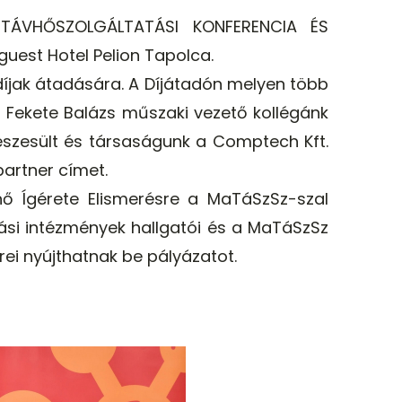
I. TÁVHŐSZOLGÁLTATÁSI KONFERENCIA ÉS
guest Hotel Pelion Tapolca.
íjak átadására. A Díjátadón melyen több
t Fekete Balázs műszaki vezető kollégánk
észesült és társaságunk a Comptech Kft.
partner címet.
vhő Ígérete Elismerésre a MaTáSzSz-szal
ási intézmények hallgatói és a MaTáSzSz
erei nyújthatnak be pályázatot.