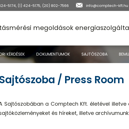
 424-5174
,
(1) 424-5175
,
(20) 802-7566
info@comptech-kft.hu
tásmérési megoldások energiaszolgált
RI KÉRDÉSEK
DOKUMENTUMOK
SAJTÓSZOBA
BEM
Sajtószoba / Press Room
A Sajtószobában a Comptech Kft. életével illetve
sajtóközleményeket és híreket, illetve archívumun