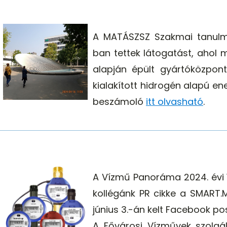
A MATÁSZSZ Szakmai tanulmá
ban tettek látogatást, ahol 
alapján épült gyártóközpont
kialakított hidrogén alapú en
beszámoló
itt olvasható
.
A Vízmű Panoráma 2024. évi 
kollégánk PR cikke a SMART.M
június 3.-án kelt Facebook p
A Fővárosi Vízművek szolgált