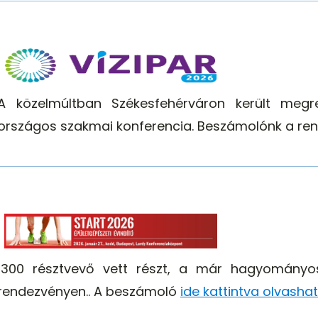
A közelmúltban Székesfehérváron került megre
országos szakmai konferencia. Beszámolónk a re
1300 résztvevő vett részt, a már hagyományos
rendezvényen.. A beszámoló
ide kattintva olvasha