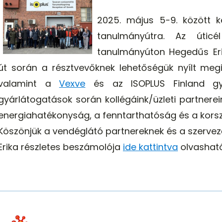
2025. május 5-9. között k
tanulmányútra. Az úticé
tanulmányúton Hegedűs Erik
út során a résztvevőknek lehetőségük nyílt meg
valamint a
Vexve
és az ISOPLUS Finland gyá
gyárlátogatások során kollégáink/üzleti partnerei
energiahatékonyság, a fenntarthatóság és a kors
Köszönjük a vendéglátó partnereknek és a szerve
Erika részletes beszámolója
ide kattintva
olvasható
.