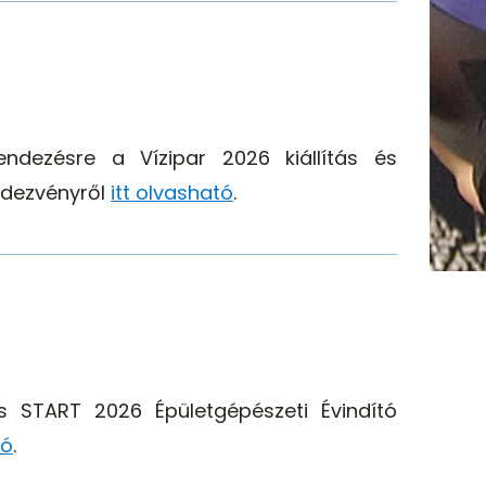
ndezésre a Vízipar 2026 kiállítás és
ndezvényről
itt olvasható
.
 START 2026 Épületgépészeti Évindító
tó
.