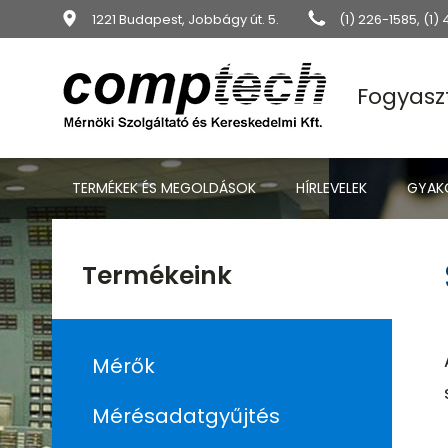
1221 Budapest, Jobbágy út. 5.
(1) 226-1585
,
(1)
Fogyasz
TERMÉKEK ÉS MEGOLDÁSOK
HÍRLEVELEK
GYAKO
Termékeink
Mérők
Mérésadatgyűjtés