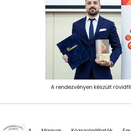
A rendezvényen készült rövidf
A Magyar Közszolgáltatók Egye