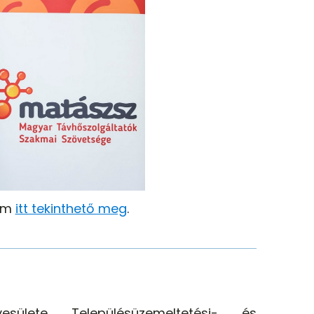
ilm
itt tekinthető meg
.
sülete Településüzemeltetési- és