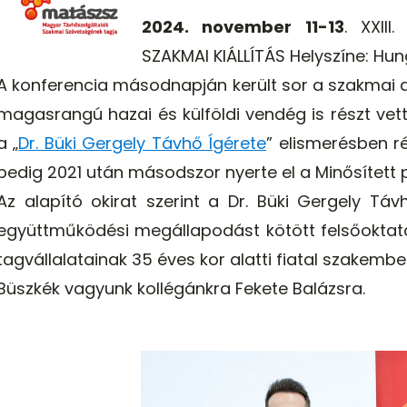
2024. november 11-13
. XXII
SZAKMAI KIÁLLÍTÁS Helyszíne: Hun
A konferencia másodnapján került sor a szakmai d
magasrangú hazai és külföldi vendég is részt vet
a „
Dr. Büki Gergely Távhő Ígérete
” elismerésben r
pedig 2021 után másodszor nyerte el a Minősített 
Az alapító okirat szerint a Dr. Büki Gergely Tá
együttműködési megállapodást kötött felsőoktat
tagvállalatainak 35 éves kor alatti fiatal szakemb
Büszkék vagyunk kollégánkra Fekete Balázsra.