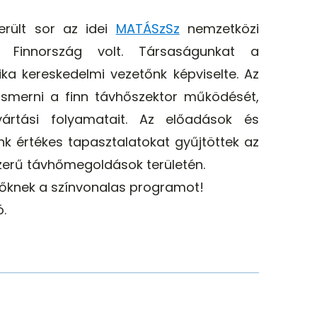
erült sor az idei
MATÁSzSz
nemzetközi
l Finnország volt. Társaságunkat a
a kereskedelmi vezetőnk képviselte. Az
ismerni a finn távhőszektor működését,
rtási folyamatait. Az előadások és
nk értékes tapasztalatokat gyűjtöttek az
zerű távhőmegoldások területén.
zőknek a színvonalas programot!
.