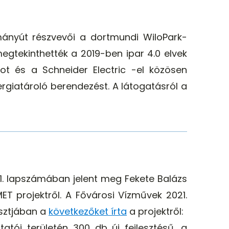
nyút részvevői a dortmundi WiloPark-
megtekinthették a 2019-ben ipar 4.0 elvek
ot és a Schneider Electric -el közösen
ergiatároló berendezést. A látogatásról a
1. lapszámában jelent meg Fekete Balázs
ET projektről. A Fővárosi Vízművek 2021.
osztjában a
következőket írta
a projektről:
atói területén 300 db új fejlesztésű, a