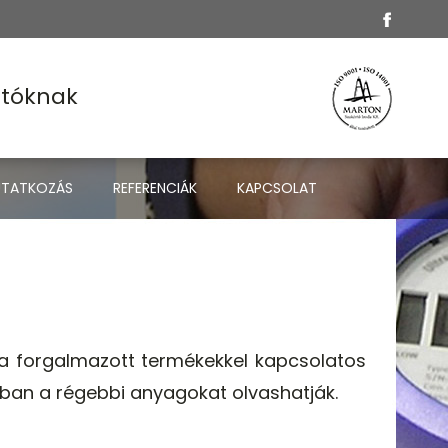
atóknak
UTATKOZÁS
REFERENCIÁK
KAPCSOLAT
 a forgalmazott termékekkel kapcsolatos
kban a régebbi anyagokat olvashatják.