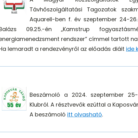
Távhőszolgáltatási Tagozatok szak
Aquarell-ben f. év szeptember 24-26.
Balázs 09.25.-én „Kamstrup fogyasztásm
energiamenedzsment rendszer” címmel tartott na
Ha lemaradt a rendezvényről az előadás diáit
ide 
Beszámoló a 2024. szeptember 25-
Klubról. A résztvevők ezúttal a Kaposvá
A beszámoló
itt olvasható
.